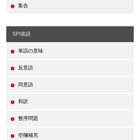
集合
SPI英語
単語の意味
反意語
同意語
和訳
整序問題
空欄補充