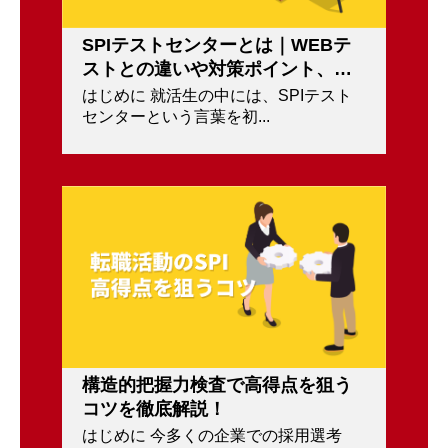
SPIテストセンターとは｜WEBテ
ストとの違いや対策ポイント、受
検方法を紹介！
はじめに 就活生の中には、SPIテスト
センターという言葉を初...
構造的把握力検査で高得点を狙う
コツを徹底解説！
はじめに 今多くの企業での採用選考