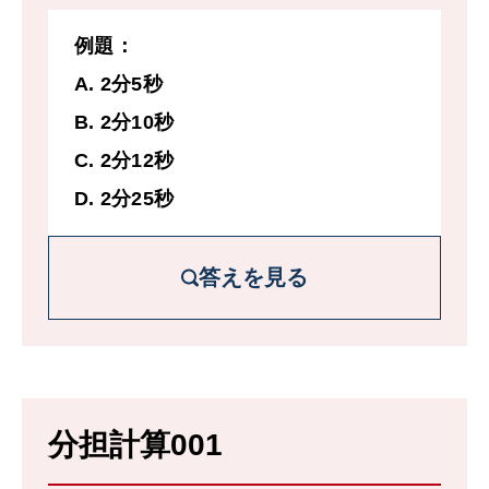
12500/1250 = 10分ちょうど。
例題：
A. 2分5秒
B. 2分10秒
C. 2分12秒
D. 2分25秒
答えを見る
解説を詳しく見る
業務用と家庭用がそれぞれ1分あたりに印刷
分担計算001
できる枚数は、
業務用：1000 ÷ 5 = 200枚。