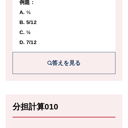
例題：
に終了する。
A. ⅓
B. 5/12
C. ½
D. 7/12
答えを見る
解説を詳しく見る
英語の宿題量を1と考える。
分担計算010
Pは3時間かかる英語の宿題を1時間だけや
ったので2/3が残っている。