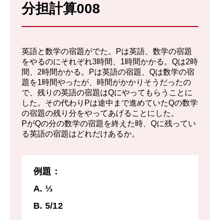
分担計算008
X、Y、P、Qの排水・注水速度は、それぞ
れ1/2、1/4、1/8、1/4である。
よって、合計の排水速度は、
英語と数学の宿題がでた。Pは英語、数学の宿題
½ +¼ - ¼ - ⅛ =⅜
をやるのにそれぞれ3時間、1時間かかる。Qは2時
間、2時間かかる。Pは英語の宿題、Qは数学の宿
なのでプールの水が空になるのに必要な時
題を1時間やったが、時間がかかりそうだったの
で、残りの英語の宿題はQにやってもらうことに
間は、
した。その代わりPは途中まで進めていたQの数学
2と⅔ 時間、すなわち2時間40分
の宿題の残り分をやってあげることにした。
PがQの分の数学の宿題を終えた時、Qに残ってい
る英語の宿題はどれだけあるか。
例題：
A. ⅓
B. 5/12