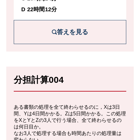
D 22時間12分
答えを見る
解説を詳しく見る
処理しなければいけない全部の量を1と考え
分担計算004
る。
するとX、Yそれぞれの1日あたりの仕事量
は、
ある書類の処理を全て終わらせるのに，Xは3日
X : ⅓
間、Yは4日間かかる。Zは5日間かかる。この処理
をXとYとZの3人で行う場合、全て終わらせるの
Y : ¼
は何日目か。
なお3人で処理する場合も時間あたりの処理量は
Z: ⅕
変わらない。