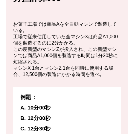
するとX、Yそれぞれの1日あたりの仕事量
は、
お菓子工場では商品Aを全自動マシンで製造して
X : ⅓
いる。
工場で従来使用していた全マシンXは商品A1,000
Y : ¼
個を製造するのに2分かかる。
この度新型のマシンZが投入され、この新型マシ
Z: ⅕
ンでは商品A1,000個を製造する時間は1分20秒に
3人で一緒に処理をする場合、1日の処理量
短縮される。
マシンX 1台とマシンZ 1台を同時に使用する場
は
合、12,500個の製造にかかる時間を選べ。
⅓ + ¼ +⅕ = 47/60である。
である。
例題：
仕事を終えるには、1と13/47 日かかる。す
A. 10分00秒
なわち2日目に終了する。
B. 12分00秒
C. 12分30秒