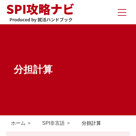
分担計算
ホーム
SPI非言語
分担計算