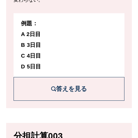
初日にXが全体の⅓ を終了させるので、残
り⅔ をXとYとZの3人で一緒に処理をする場
例題：
合にかかる最低日数を計算すれば良い。
A 2日目
B 3日目
C 4日目
3人で作業する際の1日当たりの作業量は
D 5日目
⅓+¼ + ⅕ =47/60 である。
作業日数をxとおくと
答えを見る
2/3÷47/60=x これを解くとx=40/47
40/47日は24*40/47=20.42….、すなわち、
解説を詳しく見る
20時間24分となる。
処理しなければいけない全部の量を1と考え
分担計算003
る。