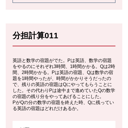
解説を詳しく見る
処理しなければいけない全部の量を1と考え
分担計算011
る。
するとX、Yそれぞれの1日あたりの仕事量
は、
英語と数学の宿題がでた。Pは英語、数学の宿題
X : ¼
をやるのにそれぞれ3時間、1時間かかる。Qは2時
間、2時間かかる。Pは英語の宿題、Qは数学の宿
Y : ⅙
題を1時間やったが、時間がかかりそうだったの
で、残りの英語の宿題はQにやってもらうことに
2人で一緒に処理をする場合、1日の処理量
した。その代わりPは途中まで進めていたQの数学
は
の宿題の残り分をやってあげることにした。
PがQの分の数学の宿題を終えた時、Qに残ってい
¼ + ⅙ = 5/12である。
る英語の宿題はどれだけあるか。
である。
仕事を終えるには2と⅖ 日。すなわち3日目