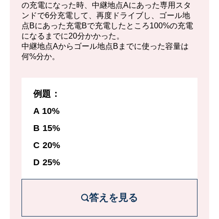
の充電になった時、中継地点Aにあった専用スタ
1時間あたりのPの英語の宿題に対する仕事
ンドで6分充電して、再度ドライブし、ゴール地
点Bにあった充電Bで充電したところ100%の充電
量は1/2。1/2時間では1/4。
になるまでに20分かかった。
中継地点Aからゴール地点Bまでに使った容量は
何%分か。
あと残っている仕事量は⅔-¼ =5/12。
例題：
A 10%
B 15%
C 20%
D 25%
答えを見る