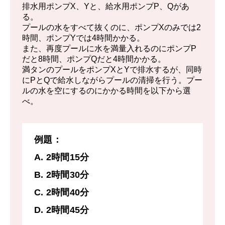
なおこの時、Qは数学の宿題を1/2まで終え
排水用ポンプX、Yと、給水用ポンプP、Qがあ
ていた。
る。
プールの水をすべて抜くのに、ポンプXのみでは2
残りの数学の宿題1/2をPは1/2時間で終える
時間、ポンプYでは4時間かかる。
また、再度プールに水を満量入れるのにポンプP
ことができる。
だと8時間、ポンプQだと4時間かかる。
1時間あたりのPの英語の宿題に対する仕事
満タンのプールをポンプXとYで排水するが、同時
にPとQで給水しながらプールの清掃を行う。プー
量は1/2。1/2時間では1/4。
ルの水を空にするのにかかる時間を以下から選
べ。
あと残っている仕事量は⅔-¼ =5/12
例題：
A. 2時間15分
B. 2時間30分
C. 2時間40分
D. 2時間45分