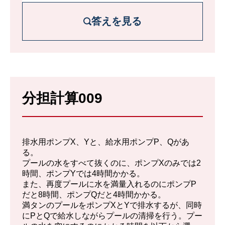
答えを見る
解説を詳しく見る
満タンのプールの水量を1とする。
分担計算009
X、Y、P、Qの排水・注水速度は、それぞ
れ1/2、1/4、1/8、1/4である。
よって、合計の排水速度は、
排水用ポンプX、Yと、給水用ポンプP、Qがあ
½ +¼ - ¼ - ⅛ =⅜
る。
プールの水をすべて抜くのに、ポンプXのみでは2
なのでプールの水が空になるのに必要な時
時間、ポンプYでは4時間かかる。
また、再度プールに水を満量入れるのにポンプP
間は、
だと8時間、ポンプQだと4時間かかる。
2と⅔ 時間、すなわち2時間40分。
満タンのプールをポンプXとYで排水するが、同時
にPとQで給水しながらプールの清掃を行う。プー