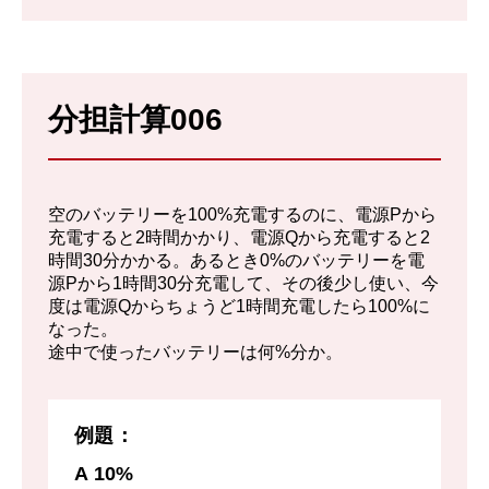
解説を詳しく見る
中継地点Aでは6分の充電なので、10%分充
分担計算006
電した。つまりA地点を出た時に電気自動車
の容量は90%だった。B地点で容量を100%
にするのに20分かかっており、充電した容
空のバッテリーを100%充電するのに、電源Pから
量は20/80=25%分。つまりゴール地点Bの
充電すると2時間かかり、電源Qから充電すると2
時間30分かかる。あるとき0%のバッテリーを電
充電開始時点で容量は75%に減っていた。
源Pから1時間30分充電して、その後少し使い、今
度は電源Qからちょうど1時間充電したら100%に
つまりAからBで使った容量は90 – 75 =
なった。
15%分である。
途中で使ったバッテリーは何%分か。
例題：
A 10%