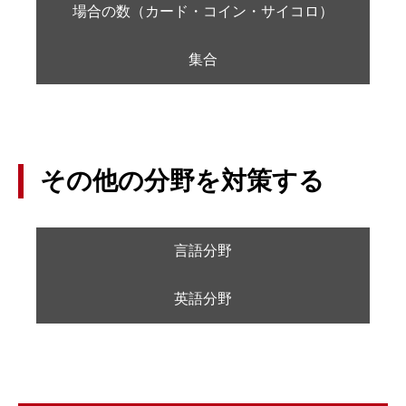
つまり途中で使ったのは、75 – 60 = 15%分
場合の数（カード・コイン・サイコロ）
である。
集合
その他の分野を対策する
言語分野
英語分野