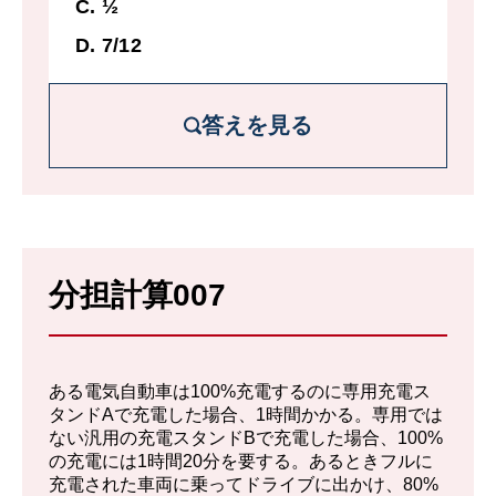
C. ½
D. 7/12
答えを見る
解説を詳しく見る
それぞれの宿題量を1と考える。
分担計算007
Pは3時間かかる英語の宿題を1時間だけや
ったので2/3が残っている。
なおこの時、Qは数学の宿題を1/2まで終え
ある電気自動車は100%充電するのに専用充電ス
ていた。
タンドAで充電した場合、1時間かかる。専用では
ない汎用の充電スタンドBで充電した場合、100%
残りの数学の宿題1/2をPは1/2時間で終える
の充電には1時間20分を要する。あるときフルに
充電された車両に乗ってドライブに出かけ、80%
ことができる。