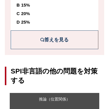
B 15%
C 20%
D 25%
答えを見る
解説を詳しく見る
最初に充電できた量は全体の75%である。
SPI非言語の他の問題を対策
また2回目にQから充電した際、100%にす
する
るのに1時間かかっているため、充電した容
量は60/150=40%分。つまり2回目の充電開
推論（位置関係）
始時点で容量は60%に減っていた。