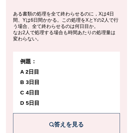
家庭用：1000÷ 25= 40枚
ある書類の処理を全て終わらせるのに，Xは4日
よって業務用2台と家庭用2台で、毎分合計
間、Yは6日間かかる。この処理をXとYの2人で行
う場合、全て終わらせるのは何日目か。
480枚刷れる。
なお2人で処理する場合も時間あたりの処理量は
変わらない。
よって1000枚するためにかかる時間は、
1000/480 = 25/12分。
例題：
これは2分5秒となる。
A 2日目
B 3日目
C 4日目
D 5日目
答えを見る