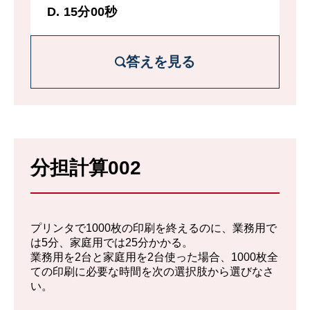
D. 15分00秒
答えを見る
解説を詳しく見る
マシンXとZがそれぞれ1分あたりに製造で
分担計算002
きる個数は、
X：1000 ÷ 2 = 500。
Z：1000÷ 1 ⅓ = 750
プリンタで1000枚の印刷を終えるのに、業務用で
よってマシンXとZで、毎分合計1250個製造
は5分、家庭用では25分かかる。
業務用を2台と家庭用を2台使った場合、1000枚全
できる。
ての印刷に必要な時間を次の選択肢から選びなさ
い。
よって12500個の製造にかかる時間は、