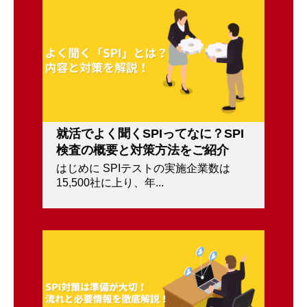
就活でよく聞くSPIってなに？SPI
検査の概要と対策方法をご紹介
はじめに SPIテストの実施企業数は
15,500社に上り、年...