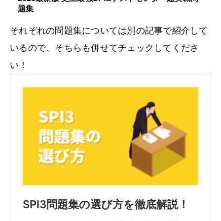
題集
それぞれの問題集については別の記事で紹介して
いるので、そちらも併せてチェックしてくださ
い！