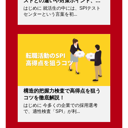
ストとの違いや対策ポイント、受
検方法を紹介！
はじめに 就活生の中には、SPIテスト
センターという言葉を初...
構造的把握力検査で高得点を狙う
コツを徹底解説！
はじめに 今多くの企業での採用選考
で、適性検査「SPI」が利...