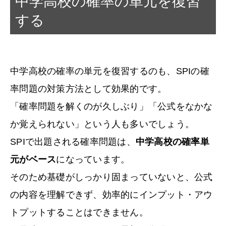
中学高校の確率の単元を復習
する
中学高校の確率の単元を復習するのも、SPIの確
率問題の対策方法として効果的です。
「確率問題を解くのが久しぶり」「公式をなかな
か覚えられない」という人も多いでしょう。
SPIで出題される確率問題は、
中学高校の確率単
元がベース
になっています。
そのため基礎がしっかり固まっていないと、公式
の内容を理解できず、効率的にインプット・アウ
トプットすることはできません。