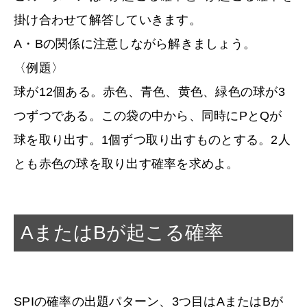
掛け合わせて解答していきます。
A・Bの関係に注意しながら解きましょう。
〈例題〉
球が12個ある。赤色、青色、黄色、緑色の球が3
つずつである。この袋の中から、同時にPとQが
球を取り出す。1個ずつ取り出すものとする。2人
とも赤色の球を取り出す確率を求めよ。
AまたはBが起こる確率
SPIの確率の出題パターン、3つ目はAまたはBが