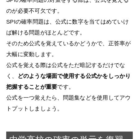
のが必要不可欠です。
SPIの確率問題は、公式に数字を当てはめていけ
ば解ける問題がほとんどです。
そのため公式を覚えているかどうかで、正答率が
大幅に変動します。
公式を覚える際は公式をただ暗記するだけでな
く、
どのような場面で使用する公式かをしっかり
把握することが重要
です。
公式を一つ覚えたら、問題集などを使用してアウ
トプットしましょう。