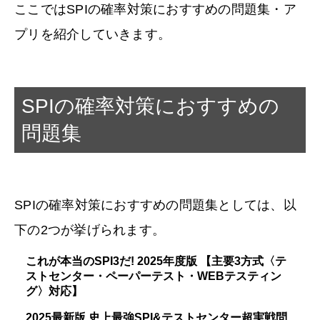
ここではSPIの確率対策におすすめの問題集・ア
プリを紹介していきます。
SPIの確率対策におすすめの
問題集
SPIの確率対策におすすめの問題集としては、以
下の2つが挙げられます。
これが本当のSPI3だ! 2025年度版 【主要3方式〈テ
ストセンター・ペーパーテスト・WEBテスティン
グ〉対応】
2025最新版 史上最強SPI&テストセンター超実戦問