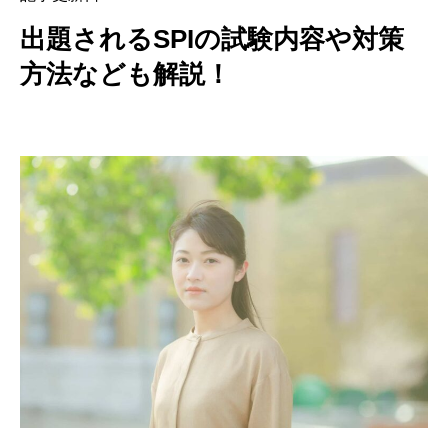
出題されるSPIの試験内容や対策
方法なども解説！