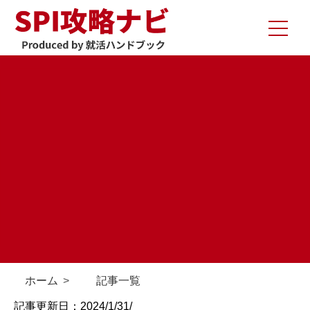
ホーム
記事一覧
記事更新日：2024/1/31/