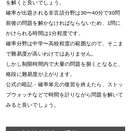
を解くと良いでしょう。
確率が出題される非言語分野は30〜40分で30問
前後の問題を解かなければならないため、1問に
かけられる時間は1分程度です。
確率分野は中学〜高校程度の範囲なので、そこま
で難易度が高いわけではありません。
しかし制限時間内で大量の問題を捌くとなると、
格段に難易度が上がります。
公式の暗記・確率単元の復習を終えたら、ストッ
プウォッチなどで時間を計りながら問題を解いて
みると良いでしょう。